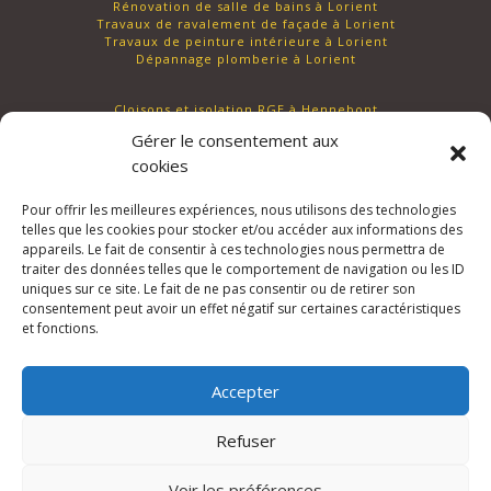
Rénovation de salle de bains à Lorient
Travaux de ravalement de façade à Lorient
Travaux de peinture intérieure à Lorient
Dépannage plomberie à Lorient
Cloisons et isolation RGE à Hennebont
Rénovation de salle de bains à Hennebont
Gérer le consentement aux
Travaux de ravalement de façade à Hennebont
Travaux de peinture intérieure à Hennebont
cookies
Dépannage plomberie à Hennebont
Pour offrir les meilleures expériences, nous utilisons des technologies
telles que les cookies pour stocker et/ou accéder aux informations des
appareils. Le fait de consentir à ces technologies nous permettra de
traiter des données telles que le comportement de navigation ou les ID
uniques sur ce site. Le fait de ne pas consentir ou de retirer son
consentement peut avoir un effet négatif sur certaines caractéristiques
et fonctions.
Accepter
Refuser
Voir les préférences