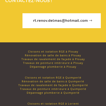
CONTACTEZ-NOUS !
rt.renov.delmas@hotmail.com
Cloisons et isolation RGE à Plouay
Rénovation de salle de bains à Plouay
Travaux de ravalement de façade à Plouay
Travaux de peinture intérieure à Plouay
Dépannage plomberie à Plouay
Cloisons et isolation RGE à Quimperlé
Rénovation de salle de bains à Quimperlé
Travaux de ravalement de façade à Quimperlé
Travaux de peinture intérieure à Quimperlé
Dépannage plomberie à Quimperlé
Cloisons et isolation RGE à Lorient