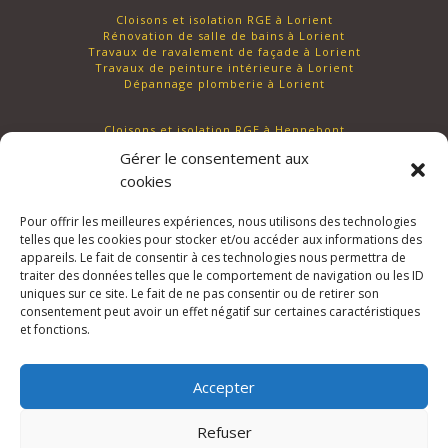
Cloisons et isolation RGE à Lorient
Rénovation de salle de bains à Lorient
Travaux de ravalement de façade à Lorient
Travaux de peinture intérieure à Lorient
Dépannage plomberie à Lorient
Cloisons et isolation RGE à Hennebont
Rénovation de salle de bains à Hennebont
Gérer le consentement aux
Travaux de ravalement de façade à Hennebont
Travaux de peinture intérieure à Hennebont
cookies
Dépannage plomberie à Hennebont
Pour offrir les meilleures expériences, nous utilisons des technologies
telles que les cookies pour stocker et/ou accéder aux informations des
appareils. Le fait de consentir à ces technologies nous permettra de
traiter des données telles que le comportement de navigation ou les ID
uniques sur ce site. Le fait de ne pas consentir ou de retirer son
consentement peut avoir un effet négatif sur certaines caractéristiques
et fonctions.
Accepter
Refuser