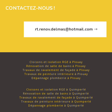
CONTACTEZ-NOUS !
rt.renov.delmas@hotmail.com
Cloisons et isolation RGE à Plouay
Rénovation de salle de bains à Plouay
Travaux de ravalement de façade à Plouay
Travaux de peinture intérieure à Plouay
Dépannage plomberie à Plouay
Cloisons et isolation RGE à Quimperlé
Rénovation de salle de bains à Quimperlé
Travaux de ravalement de façade à Quimperlé
Travaux de peinture intérieure à Quimperlé
Dépannage plomberie à Quimperlé