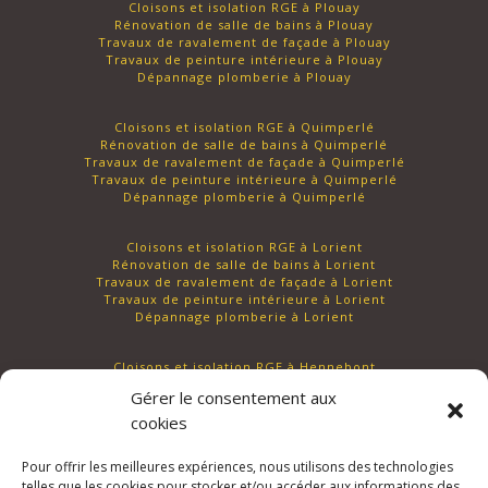
Cloisons et isolation RGE à Plouay
Rénovation de salle de bains à Plouay
Travaux de ravalement de façade à Plouay
Travaux de peinture intérieure à Plouay
Dépannage plomberie à Plouay
Cloisons et isolation RGE à Quimperlé
Rénovation de salle de bains à Quimperlé
Travaux de ravalement de façade à Quimperlé
Travaux de peinture intérieure à Quimperlé
Dépannage plomberie à Quimperlé
Cloisons et isolation RGE à Lorient
Rénovation de salle de bains à Lorient
Travaux de ravalement de façade à Lorient
Travaux de peinture intérieure à Lorient
Dépannage plomberie à Lorient
Cloisons et isolation RGE à Hennebont
Rénovation de salle de bains à Hennebont
Gérer le consentement aux
Travaux de ravalement de façade à Hennebont
Travaux de peinture intérieure à Hennebont
cookies
Dépannage plomberie à Hennebont
Pour offrir les meilleures expériences, nous utilisons des technologies
telles que les cookies pour stocker et/ou accéder aux informations des