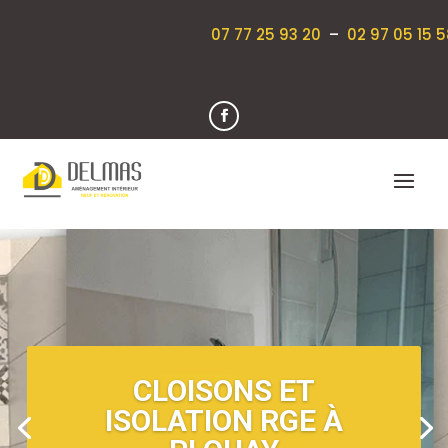
07 77 25 93 20
–
02 97 05 15 5
CLOISONS ET
ISOLATION RGE À